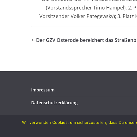
(Vorstandssprecher Timo Hampel); 2. P
Vorsitzender Volker Pategewsky); 3. Platz
Der GZV Osterode bereichert das Straßenbi
Impressum
Datenschutzerklärung
Wir verwenden Cookies, um sicherzustellen, dass Du unsere
Copyright © 2026
Verein für Geflügelzucht Osterod