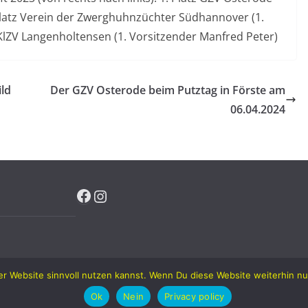
latz Verein der Zwerghuhnzüchter Südhannover (1.
 KlZV Langenholtensen (1. Vorsitzender Manfred Peter)
ld
Der GZV Osterode beim Putztag in Förste am
06.04.2024
Facebook
Instagram
r Website sinnvoll nutzen kannst. Wenn Du diese Website weiterhin nut
e u. U. von 1890
. Alle Rechte vorbehalten.
Ok
Nein
Privacy policy