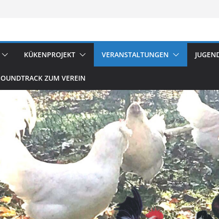
 in Kötschlitz
flügelzucht
reten
KÜKENPROJEKT
VERANSTALTUNGEN
JUGEN
SOUNDTRACK ZUM VEREIN