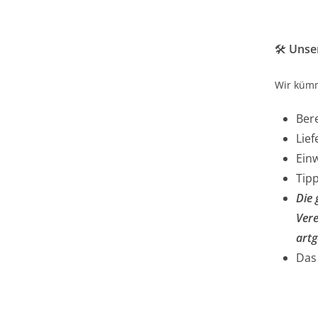
🛠️
Unse
Wir küm
Bere
Lief
Ein
Tipp
Die 
Vere
artg
Das