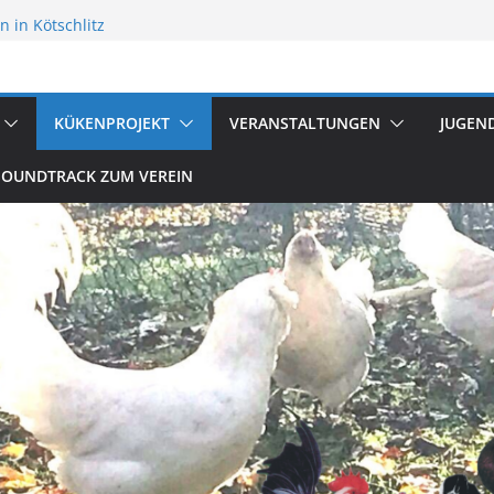
 in Kötschlitz
flügelzucht
reten
KÜKENPROJEKT
VERANSTALTUNGEN
JUGEN
SOUNDTRACK ZUM VEREIN