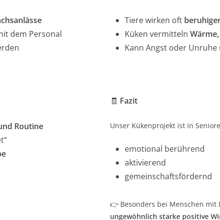
chsanlässe
Tiere wirken oft
beruhige
mit dem Personal
Küken vermitteln
Wärme, 
erden
Kann Angst oder Unruhe r
🧾
Fazit
und Routine
Unser Kükenprojekt ist in Senior
t“
emotional berührend
be
aktivierend
gemeinschaftsfördernd
👉 Besonders bei Menschen mit 
ungewöhnlich starke positive W