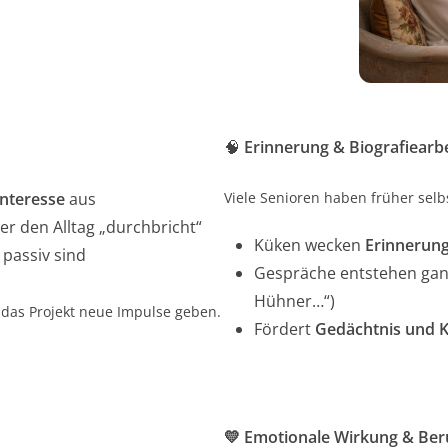
🧠
Erinnerung & Biografiearbe
Interesse
aus
Viele Senioren haben früher selb
er den Alltag „durchbricht“
Küken wecken
Erinnerung
 passiv sind
Gespräche entstehen ganz
Hühner…“)
 das Projekt neue Impulse geben.
Fördert
Gedächtnis und 
💛 Emotionale Wirkung & Be