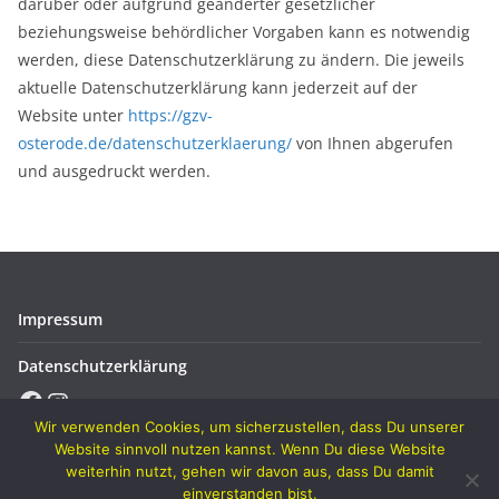
darüber oder aufgrund geänderter gesetzlicher
beziehungsweise behördlicher Vorgaben kann es notwendig
werden, diese Datenschutzerklärung zu ändern. Die jeweils
aktuelle Datenschutzerklärung kann jederzeit auf der
Website unter
https://gzv-
osterode.de/datenschutzerklaerung/
von Ihnen abgerufen
und ausgedruckt werden.
Impressum
Datenschutzerklärung
Facebook
Instagram
Wir verwenden Cookies, um sicherzustellen, dass Du unserer
Website sinnvoll nutzen kannst. Wenn Du diese Website
weiterhin nutzt, gehen wir davon aus, dass Du damit
einverstanden bist.
Copyright © 2026
Verein für Geflügelzucht Osterode u. U. von