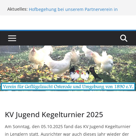
Zum
LV Jugendleiterschulung 2026
Aktuelles:
Hofbegehung bei unserem Partnerverein in
Inhalt
Kötschlitz
springen
ÖkoGen bestätigt den Wert der
Rassegeflügelzucht
BDRG Präsidium geschlossen zurückgetreten
LV-Info 2026 verfügbar
KV Jugend Kegelturnier 2025
Am Sonntag, den 05.10.2025 fand das KV Jugend Kegelturnier
in Lenglern statt. Ausrichter war auch dieses Jahr wieder der