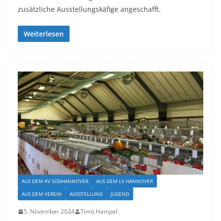
zusätzliche Ausstellungskäfige angeschafft.
Weiterlesen
AUS DEM KV SÜDHANNOVER
AUS DEM LV HANNOVER
AUS DEM VEREIN
AUSSTELLUNG
JUGEND
5. November 2024
Timo Hampel