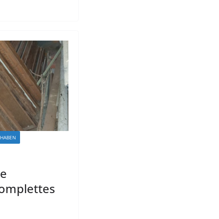
 HABEN
l
de
omplettes