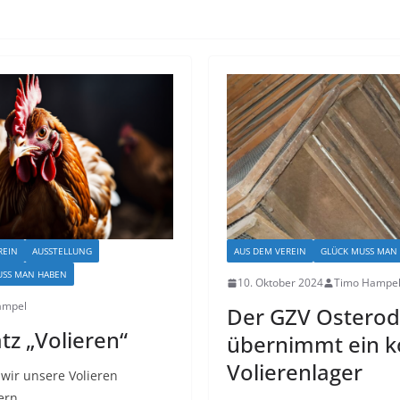
REIN
AUSSTELLUNG
AUS DEM VEREIN
GLÜCK MUSS MAN
USS MAN HABEN
10. Oktober 2024
Timo Hampe
ampel
Der GZV Ostero
tz „Volieren“
übernimmt ein k
Volierenlager
wir unsere Volieren
ern