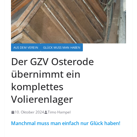
AUS DEM VEREIN
GLÜCK MUSS MAN HABEN
Der GZV Osterode
übernimmt ein
komplettes
Volierenlager
10. Oktober 2024
Timo Hampel
Manchmal muss man einfach nur Glück haben!