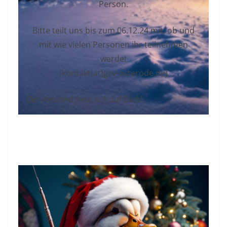
Person.
Bitte teilt uns bis zum 06.12.24 mit, ob und
mit wie vielen Personen ihr teilnehmen
werdet
(kontakt(at)gzv-osterode.de)
Der Vorstand freut sich auf Euch!