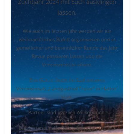
Zuchtjahr 2024 mit Euch ausklingen
lassen.
Wie auch im letzten Jahr werden wir ein
weihnachtliches Büfett organisieren und in
gemütlicher und besinnlicher Runde das Jahr
Revue passieren lassen und die
Vereinsmeister ehren.
Das Ganze findet im Saal unseres
Vereinslokals „Landgasthof Trüter“ in Hattorf
statt.
Partner sind herzlich Willkommen.
Die Kosten für das Büfett betragen 15€ pro