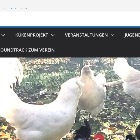
 in Kötschlitz
flügelzucht
reten
KÜKENPROJEKT
VERANSTALTUNGEN
JUGEN
SOUNDTRACK ZUM VEREIN