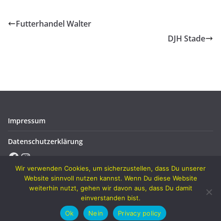
Futterhandel Walter
DJH Stade
Impressum
Datenschutzerklärung
Facebook
Instagram
Wir verwenden Cookies, um sicherzustellen, dass Du unserer
Website sinnvoll nutzen kannst. Wenn Du diese Website
weiterhin nutzt, gehen wir davon aus, dass Du damit
einverstanden bist.
Copyright © 2026
Verein für Geflügelzucht Osterode u. U. von
1890
. Alle Rechte vorbehalten.
Ok
Nein
Privacy policy